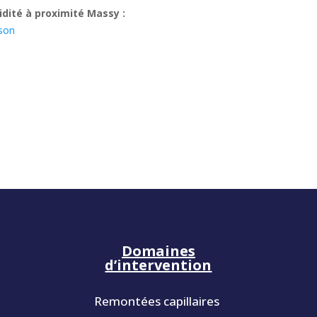
dité à proximité Massy :
sson
Domaines
d’intervention
Remontées capillaires