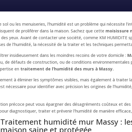
e sol ou les menuiseries, l’humidité est un problème qui nécessite l’i
squent de proliférer dans la maison. Sachez que cette
moisissure 
e et des yeux. Avant de contacter une société, comme KM HUMIDITE sp
es de l’humidité, la nécessité de la traiter et les techniques permetta
iltrer insidieusement dans les moindres recoins de votre domicile :
M
’eau, de défauts de construction, ou de conditions environnementales 
expertise en
traitement de l’humidité des murs à Massy.
ulement à éliminer les symptômes visibles, mais également à traiter 
t nécessaire pour identifier avec précision les origines de l’humidit
ention précoce peut vous épargner des désagréments coûteux et des 
r diagnostiquer, traiter et prévenir l’humidité de manière efficace, e
Traitement humidité mur Massy : le
maison saine et protégée