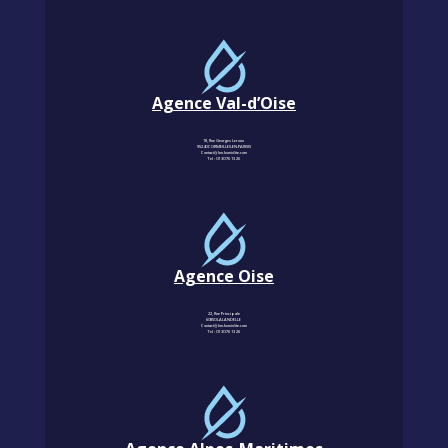
Agence Val-d’Oise
18, Rue Georges Leroux
95240 CORMEILLES-EN-PARISIS
Contact@km-humidite.com
Tel :
01 30 76 13 26
Agence Oise
22, Rue Principale
60850 LALANDELLE
Contact@km-humidite.com
Tel :
01 30 76 13 26