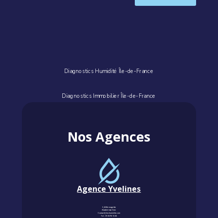
Diagnostics Humidité Île-de-France
Diagnostics Immobilier Île-de-France
Nos Agences
Agence Yvelines
3, Allée magritte
78400 CHATOU
Contact@km-humidite.com
Tel :
01 30 76 13 26