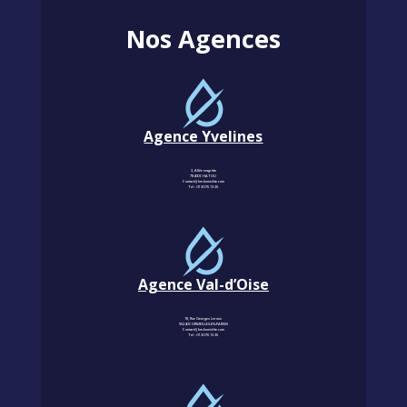
Nos Agences
Agence Yvelines
3, Allée magritte
78400 CHATOU
Contact@km-humidite.com
Tel :
01 30 76 13 26
Agence Val-d’Oise
18, Rue Georges Leroux
95240 CORMEILLES-EN-PARISIS
Contact@km-humidite.com
Tel :
01 30 76 13 26