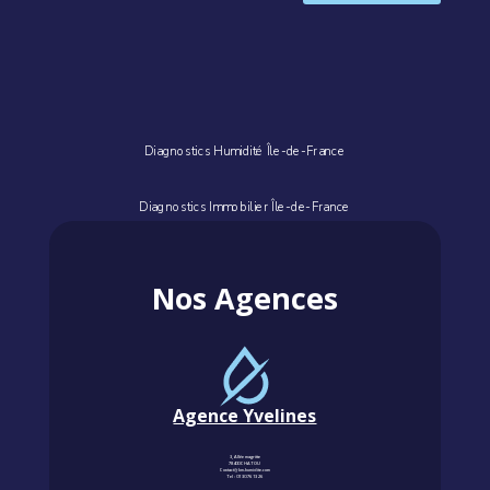
Diagnostics Humidité Île-de-France
Diagnostics Immobilier Île-de-France
Nos Agences
Agence Yvelines
3, Allée magritte
78400 CHATOU
Contact@km-humidite.com
Tel :
01 30 76 13 26