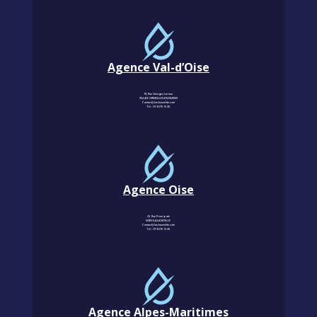
Agence Val-d’Oise
18, Rue Georges Leroux
95240 CORMEILLES-EN-PARISIS
Contact@km-humidite.com
Tel :
01 30 76 13 26
Agence Oise
22, Rue Principale
60850 LALANDELLE
Contact@km-humidite.com
Tel :
01 30 76 13 26
Agence Alpes-Maritimes