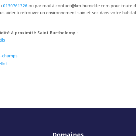
au
0130761326
ou par mail à
contact@km-humidite.com
pour toute d
s aider à retrouver un environnement sain et sec dans votre habita
dité à proximité Saint Barthelemy :
ils
es-champs
llot
Domaines