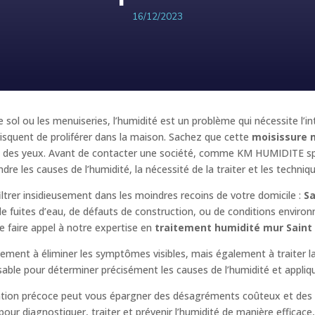
16/12/2023
e sol ou les menuiseries, l’humidité est un problème qui nécessite l’i
squent de proliférer dans la maison. Sachez que cette
moisissure 
e et des yeux. Avant de contacter une société, comme KM HUMIDITE sp
dre les causes de l’humidité, la nécessité de la traiter et les techniq
iltrer insidieusement dans les moindres recoins de votre domicile :
S
 de fuites d’eau, de défauts de construction, ou de conditions enviro
 faire appel à notre expertise en
traitement humidité mur Saint
ulement à éliminer les symptômes visibles, mais également à traiter l
nsable pour déterminer précisément les causes de l’humidité et appliqu
ention précoce peut vous épargner des désagréments coûteux et des 
r diagnostiquer, traiter et prévenir l’humidité de manière efficace, e