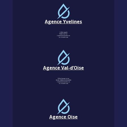
Agence Yvelines
3, Allée magritte
78400 CHATOU
Contact@km-humidite.com
Tel :
01 30 76 13 26
Agence Val-d’Oise
18, Rue Georges Leroux
95240 CORMEILLES-EN-PARISIS
Contact@km-humidite.com
Tel :
01 30 76 13 26
Agence Oise