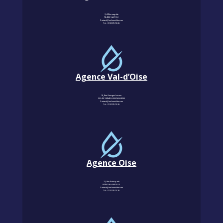
3, Allée magritte
78400 CHATOU
Contact@km-humidite.com
Tel :
01 30 76 13 26
Agence Val-d’Oise
18, Rue Georges Leroux
95240 CORMEILLES-EN-PARISIS
Contact@km-humidite.com
Tel :
01 30 76 13 26
Agence Oise
22, Rue Principale
60850 LALANDELLE
Contact@km-humidite.com
Tel :
01 30 76 13 26