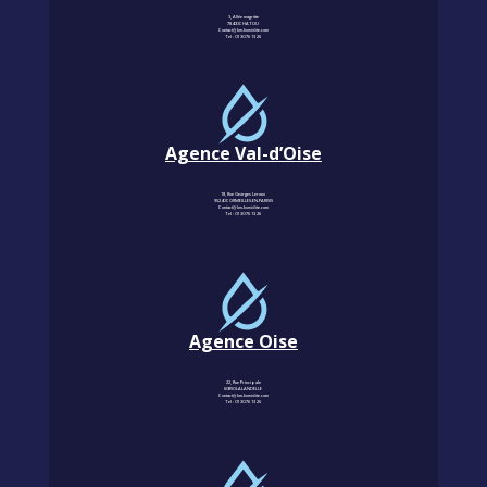
3, Allée magritte
78400 CHATOU
Contact@km-humidite.com
Tel :
01 30 76 13 26
Agence Val-d’Oise
18, Rue Georges Leroux
95240 CORMEILLES-EN-PARISIS
Contact@km-humidite.com
Tel :
01 30 76 13 26
Agence Oise
22, Rue Principale
60850 LALANDELLE
Contact@km-humidite.com
Tel :
01 30 76 13 26