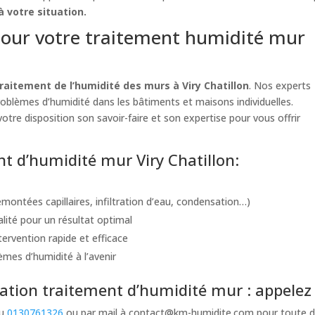
 votre situation.
our votre traitement humidité mur
raitement de l’humidité des murs à Viry Chatillon
. Nos experts
problèmes d’humidité dans les bâtiments et maisons individuelles.
otre disposition son savoir-faire et son expertise pour vous offrir
nt d’humidité mur Viry Chatillon:
montées capillaires, infiltration d’eau, condensation…)
alité pour un résultat optimal
ervention rapide et efficace
èmes d’humidité à l’avenir
ion traitement d’humidité mur : appelez n
au
0130761326
ou par mail à
contact@km-humidite.com
pour toute d