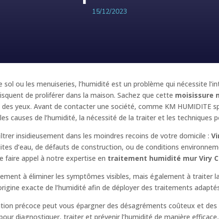
15/12/2023
e sol ou les menuiseries, l’humidité est un problème qui nécessite l’i
squent de proliférer dans la maison. Sachez que cette
moisissure 
e et des yeux. Avant de contacter une société, comme KM HUMIDITE sp
les causes de l’humidité, la nécessité de la traiter et les techniques p
iltrer insidieusement dans les moindres recoins de votre domicile :
Vi
fuites d’eau, de défauts de construction, ou de conditions environnem
 faire appel à notre expertise en
traitement humidité mur Viry C
ulement à éliminer les symptômes visibles, mais également à traiter 
origine exacte de l’humidité afin de déployer des traitements adaptés
ention précoce peut vous épargner des désagréments coûteux et des 
r diagnostiquer, traiter et prévenir l’humidité de manière efficace, e