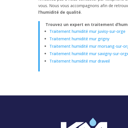
vous. Nous vous accompagnons afin de retrouver
l’humidité de qualité
.
Trouvez un expert en traitement d’humid
Traitement humidité mur juvisy-sur-orge
Traitement humidité mur grigny
Traitement humidité mur morsang-sur-or
Traitement humidité mur savigny-sur-org
Traitement humidité mur draveil