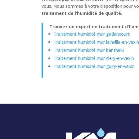
vous. Nous sommes à votre disposition pour vou
traitement de l’humidité de qualité
.
Trouvez un expert en traitement d’humidi
Traitement humidité mur gadancourt
Traitement humidité mur lainville-en-vexi
Traitement humidité mur banthelu
Traitement humidité mur clery-en-vexin
Traitement humidité mur guiry-en-vexin