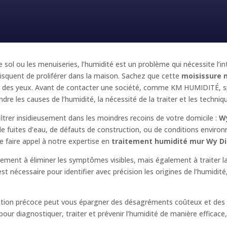
e sol ou les menuiseries, l’humidité est un problème qui nécessite l’i
squent de proliférer dans la maison. Sachez que cette
moisissure 
e et des yeux. Avant de contacter une société, comme KM HUMIDITÉ, s
ndre les causes de l’humidité, la nécessité de la traiter et les techniq
iltrer insidieusement dans les moindres recoins de votre domicile :
Wy
 de fuites d’eau, de défauts de construction, ou de conditions enviro
 faire appel à notre expertise en
traitement humidité mur Wy Dit 
ulement à éliminer les symptômes visibles, mais également à traiter 
t nécessaire pour identifier avec précision les origines de l’humidit
ention précoce peut vous épargner des désagréments coûteux et des 
r diagnostiquer, traiter et prévenir l’humidité de manière efficace, e