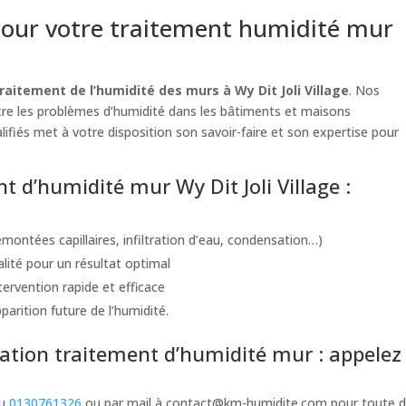
our votre traitement humidité mur
raitement de l’humidité des murs à Wy Dit Joli Village
. Nos
ntre les problèmes d’humidité dans les bâtiments et maisons
lifiés met à votre disposition son savoir-faire et son expertise pour
nt d’humidité mur Wy Dit Joli Village :
montées capillaires, infiltration d’eau, condensation…)
alité pour un résultat optimal
ervention rapide et efficace
rition future de l’humidité.
tion traitement d’humidité mur : appelez 
au
0130761326
ou par mail à
contact@km-humidite.com
pour toute d