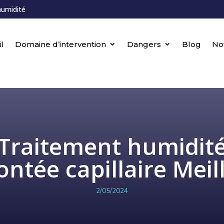
humidité
l
Domaine d’intervention
Dangers
Blog
No
Traitement humidit
ntée capillaire Meil
2/05/2024