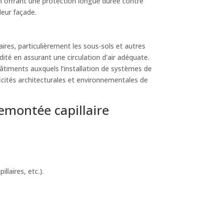
en offrant une protection longue durée contre
leur façade.
res, particulièrement les sous-sols et autres
dité en assurant une circulation d’air adéquate.
bâtiments auxquels l’installation de systèmes de
icités architecturales et environnementales de
emontée capillaire
laires, etc.).