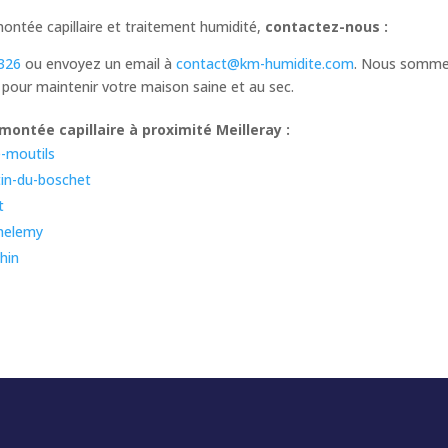
montée capillaire et traitement humidité,
contactez-nous :
326
ou envoyez un email à
contact@km-humidite.com
. Nous sommes
 pour maintenir votre maison saine et au sec.
ontée capillaire à proximité Meilleray :
e-moutils
tin-du-boschet
t
thelemy
hin