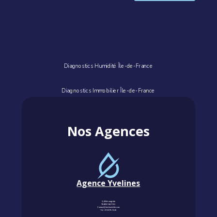
Diagnostics Humidité Île-de-France
Diagnostics Immobilier Île-de-France
Nos Agences
Agence Yvelines
3, Allée magritte
78400 CHATOU
Contact@km-humidite.com
Tel :
01 30 76 13 26