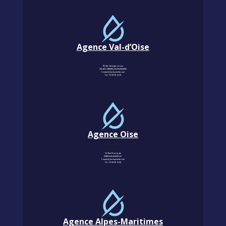
Agence Val-d’Oise
18, Rue Georges Leroux
95240 CORMEILLES-EN-PARISIS
Contact@km-humidite.com
Tel :
01 30 76 13 26
Agence Oise
22, Rue Principale
60850 LALANDELLE
Contact@km-humidite.com
Tel :
01 30 76 13 26
Agence Alpes-Maritimes