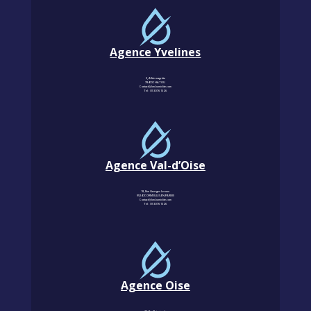
Agence Yvelines
3, Allée magritte
78400 CHATOU
Contact@km-humidite.com
Tel :
01 30 76 13 26
Agence Val-d’Oise
18, Rue Georges Leroux
95240 CORMEILLES-EN-PARISIS
Contact@km-humidite.com
Tel :
01 30 76 13 26
Agence Oise